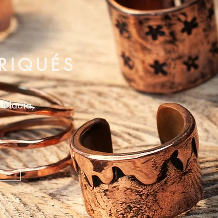
X
BRIQUÉS
r Nadia,