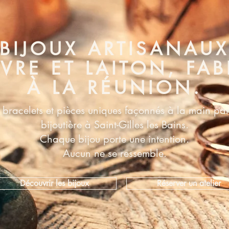
BIJOUX ARTISANAU
VRE ET LAITON, FA
À LA RÉUNION.
 bracelets et pièces uniques façonnés à la main pa
bijoutière à Saint-Gilles les Bains.
Chaque bijou porte une intention.
Aucun ne se ressemble.
Découvrir les bijoux
Réserver un atelier