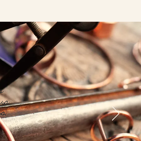
s
ous
s.