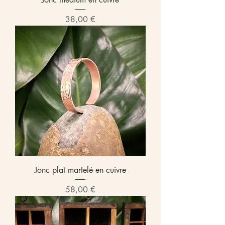
Prix
38,00 €
Jonc plat martelé en cuivre
Prix
58,00 €