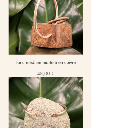
Jonc médium martelé en cuivre
Prix
48,00 €