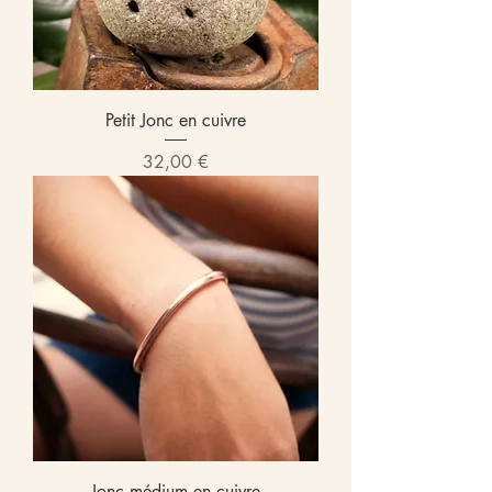
Petit Jonc en cuivre
Prix
32,00 €
Jonc médium en cuivre