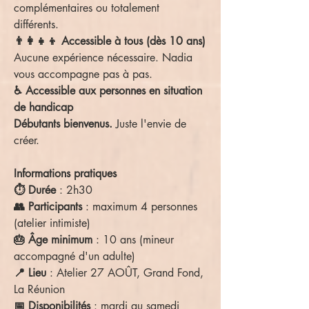
complémentaires ou totalement
différents.
👨‍👩‍👧‍👦 Accessible à tous (dès 10 ans)
Aucune expérience nécessaire. Nadia
vous accompagne pas à pas.
♿️ Accessible aux personnes en situation
de handicap
Débutants bienvenus.
Juste l'envie de
créer.
Informations pratiques
⏱️ Durée
: 2h30
👥 Participants
: maximum 4 personnes
(atelier intimiste)
🎂 Âge minimum
: 10 ans (mineur
accompagné d'un adulte)
📍 Lieu
: Atelier 27 AOÛT, Grand Fond,
La Réunion
📅 Disponibilités
: mardi au samedi