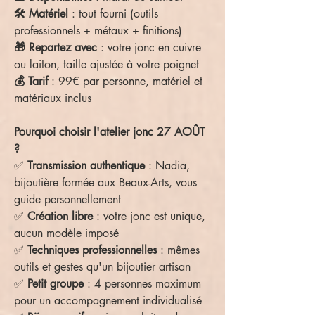
🛠️ Matériel
: tout fourni (outils
professionnels + métaux + finitions)
🎁 Repartez avec
: votre jonc en cuivre
ou laiton, taille ajustée à votre poignet
💰 Tarif
: 99€ par personne, matériel et
matériaux inclus
Pourquoi choisir l'atelier jonc 27 AOÛT
?
✅
Transmission authentique
: Nadia,
bijoutière formée aux Beaux-Arts, vous
guide personnellement
✅
Création libre
: votre jonc est unique,
aucun modèle imposé
✅
Techniques professionnelles
: mêmes
outils et gestes qu'un bijoutier artisan
✅
Petit groupe
: 4 personnes maximum
pour un accompagnement individualisé