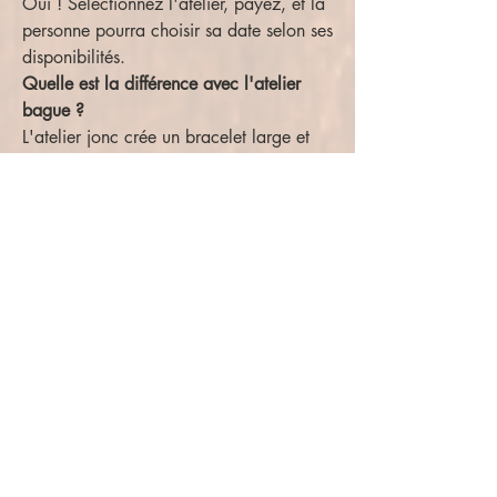
Oui ! Sélectionnez l'atelier, payez, et la
personne pourra choisir sa date selon ses
disponibilités.
Quelle est la différence avec l'atelier
bague ?
L'atelier jonc crée un bracelet large et
massif pour le poignet. L'atelier bague
crée un anneau fin ajusté pour le doigt.
Meilleures ventes