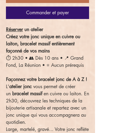
Commander et payer
Réserver
un atelier
Créez votre jonc unique en cuivre ou
laiton, bracelet massif entièrement
façonné de vos mains
⏱️ 2h30 • 👥 Dès 10 ans • 📍 Grand
Fond, La Réunion • ⭐ Aucun prérequis
Façonnez votre bracelet jonc de A à Z !
L'
atelier jonc
vous permet de créer
un
bracelet massif
en cuivre ou laiton. En
2h30, découvrez les techniques de la
bijouterie artisanale et repartez avec un
jonc unique qui vous accompagnera au
quotidien.
Large, martelé, gravé... Votre jonc reflète