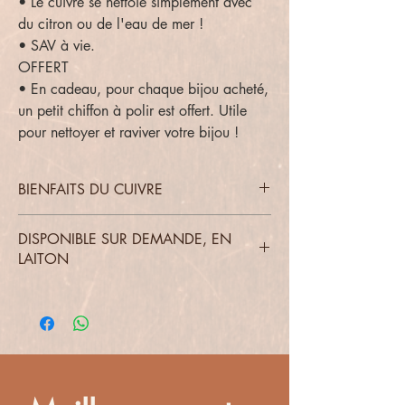
• Le cuivre se nettoie simplement avec
du citron ou de l'eau de mer !
• SAV à vie.
OFFERT
• En cadeau, pour chaque bijou acheté,
un petit chiffon à polir est offert. Utile
pour nettoyer et raviver votre bijou !
BIENFAITS DU CUIVRE
Le cuivre a de nombreux bienfaits pour le
DISPONIBLE SUR DEMANDE, EN
corps : - soulage raideurs et douleurs aux
LAITON
articulations - aide à absorber les minéraux -
améliore le système cardiovasculaire -
améliore le système immunitaire
Trouvez plus de détails sur les bienfaits des
bijoux en cuivre
ici
.