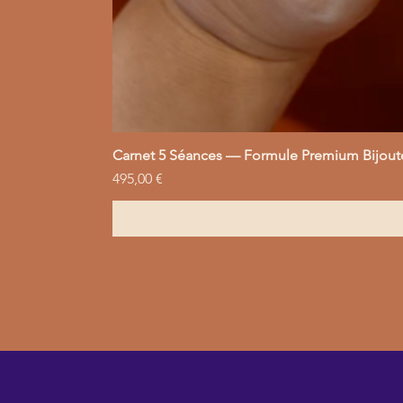
Carnet 5 Séances — Formule Premium Bijout
Prix
495,00 €