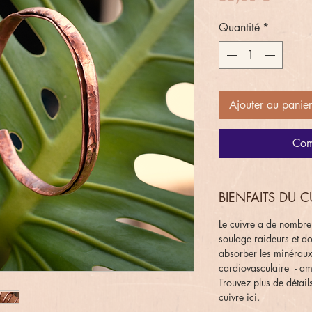
Quantité
*
Ajouter au panier
Com
BIENFAITS DU C
Le cuivre a de nombreu
soulage raideurs et do
absorber les minéraux
cardiovasculaire - am
Trouvez plus de détails
cuivre
ici
.