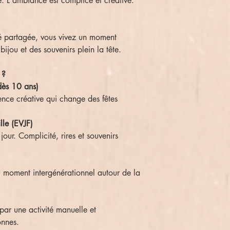
. L'ambiance est complice et créative.
rté partagée, vous vivez un moment
ijou et des souvenirs plein la tête.
 ?
dès 10 ans)
nce créative qui change des fêtes
lle (EVJF)
our. Complicité, rires et souvenirs
s, moment intergénérationnel autour de la
par une activité manuelle et
onnes.