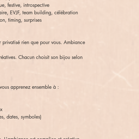
e, festive, introspective
aire, EVJF, team building, célébration
on, timing, surprises
er privatisé rien que pour vous. Ambiance
.
réatives. Chacun choisit son bijou selon
l, vous apprenez ensemble à :
ux
les, dates, symboles)