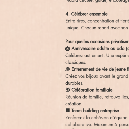
Nadia circule, guide, encourage
4. Célébrer ensemble
Entre rires, concentration et fie
unique. Chacun repart avec son b
Pour quelles occasions privatiser
🎂 Anniversaire adulte ou ado (
Célébrez autrement. Une expérie
classiques.
👰 Enterrement de vie de jeune fi
Créez vos bijoux avant le grand j
durables.
🎁 Célébration familiale
Réunion de famille, retrouvaille
création.
🏢 Team building entreprise
Renforcez la cohésion d'équipe 
collaborative. Maximum 5 pers