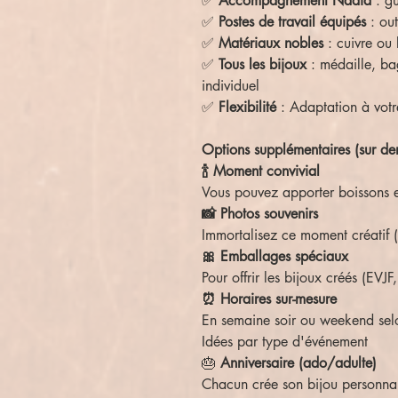
✅
Accompagnement Nadia
: gu
✅
Postes de travail équipés
: out
✅
Matériaux nobles
: cuivre ou 
✅
Tous les bijoux
: médaille, ba
individuel
✅
Flexibilité
: Adaptation à vot
Options supplémentaires (sur d
🍾 Moment convivial
Vous pouvez apporter boissons et
📸 Photos souvenirs
Immortalisez ce moment créatif 
🎀 Emballages spéciaux
Pour offrir les bijoux créés (EVJF
⏰ Horaires sur-mesure
En semaine soir ou weekend selo
Idées par type d'événement
🎂
Anniversaire (ado/adulte)
Chacun crée son bijou personna