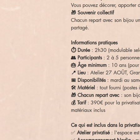
Vous pouvez décorer, apporter d
🎁 Souvenir collectif
Chacun repart avec son bijou u
partagé.
Informations pratiques
⏱️ Durée
: 2h30 (modulable sel
👥 Participants
: 2 à 5 personne
🎂 Âge minimum
: 10 ans (pour 
📍 Lieu
: Atelier 27 AOÛT, Gran
📅 Disponibilités
: mardi au same
🛠️ Matériel
: tout fourni (postes
🎁 Chacun repart avec
: son bij
💰 Tarif
: 390€ pour la privatisat
matériaux inclus
Ce qui est inclus dans la privatis
✅
Atelier privatisé
: l'espace est