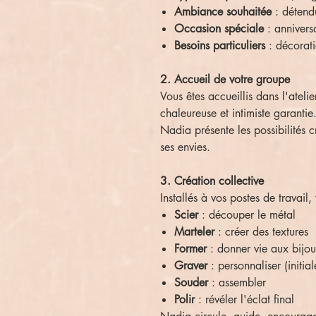
Ambiance souhaitée
: détendu
Occasion spéciale
: annivers
Besoins particuliers
: décorati
2. Accueil de votre groupe
Vous êtes accueillis dans l'ateli
chaleureuse et intimiste garantie
Nadia présente les possibilités c
ses envies.
3. Création collective
Installés à vos postes de travai
Scier
: découper le métal
Marteler
: créer des textures
Former
: donner vie aux bijo
Graver
: personnaliser (initia
Souder
: assembler
Polir
: révéler l'éclat final